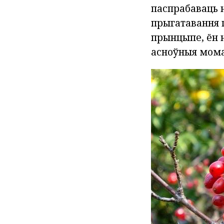
паспрабаваць н
прыгатавання г
прынцыпе, ён 
асноўныя мома