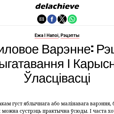
Ежа І Напоі
Рэцэпты
,
иловое Варэнне: Рэ
ыгатавання І Карыс
Ўласцівасці
ам густ яблычнага або малінавага варэння, б
ы можна сустрэць практычна ўсюды. І часта х