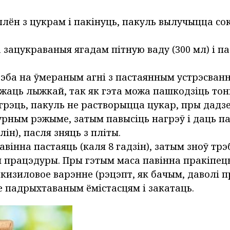
лён з цукрам і пакінуць, пакуль вылучыцца сок
 зацукраваныя ягадам пітную ваду (300 мл) і па
эба на ўмераным агні з пастаянным устрэсван
аць лыжкай, так як гэта можа пашкодзіць то
агрэць, пакуль не растворыцца цукар, пры дад
рным рэжыме, затым павысіць нагрэў і даць па
ілін), пасля зняць з пліты.
авінна пастаяць (каля 8 гадзін), затым зноў трэ
 працэдуры. Пры гэтым маса павінна пракіпець 
 кизиловое варэнне (рэцэпт, як бачым, даволі п
 падрыхтаваным ёмістасцям і закатаць.