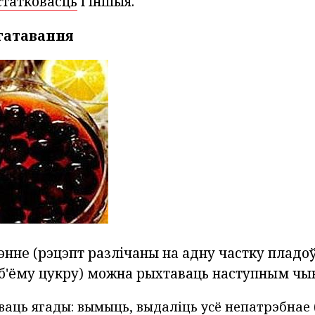
статковасць
і іншыя.
гатавання
нне (рэцэпт разлічаны на адну частку пладоў
аб'ёму цукру) можна рыхтаваць наступным чы
аць ягады: вымыць, выдаліць усё непатрэбнае 