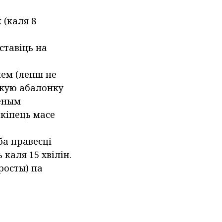
 (каля 8
ставіць на
нем (лепш не
нкую абалонку
зеным
кіпець масе
ба правесці
каля 15 хвілін.
росты) па