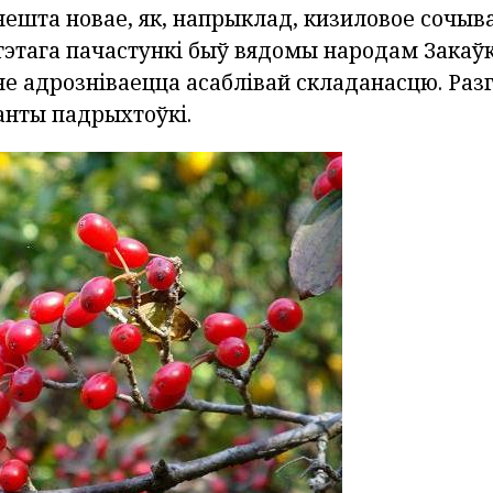
ешта новае, як, напрыклад, кизиловое сочыва
этага пачастункі быў вядомы народам Закаўказ
не адрозніваецца асаблівай складанасцю. Раз
нты падрыхтоўкі.