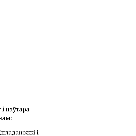
 і паўтара
нам:
(пладаножкі і