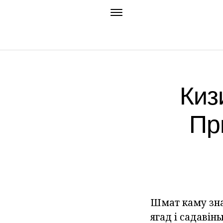
Киз
Пр
Шмат каму знак
ягад і садавін