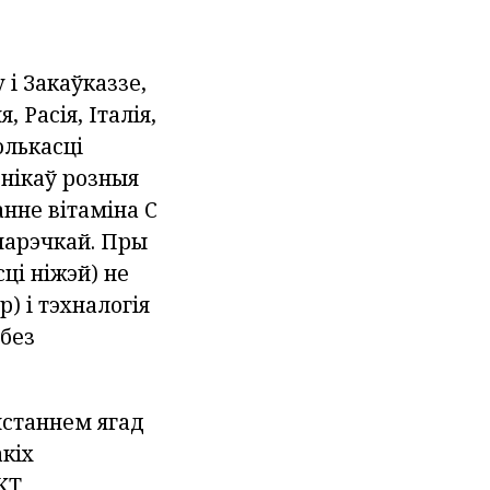
 і Закаўказзе,
 Расія, Італія,
олькасці
днікаў розныя
анне вітаміна С
 парэчкай. Пры
ці ніжэй) не
) і тэхналогія
 без
станнем ягад
кіх
КТ,