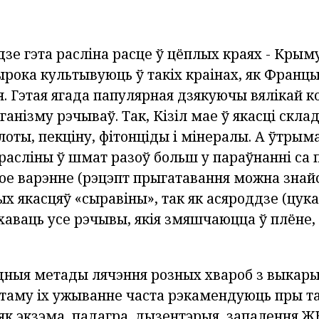
дзе гэта расліна расце ў цёплых краях - Крыму
рока культывуюць ў такіх краінах, як Францыя,
я. Гэтая ягада папулярная дзякуючы вялікай к
анізму рэчываў. Так, Кізіл мае ў якасці скла
лоты, пекціну, фітонціды і мінералы. А ўтрым
 расліны ў шмат разоў больш у параўнанні са
ое варэнне (рэцэпт прыгатавання можна знайс
х якасцяў «сыравіны», так як асяроддзе (цукар
хаваць усе рэчывы, якія змяшчаюцца ў плёне,
ныя метады лячэння розных хвароб з выкары
 таму іх ужыванне часта рэкамендуюць пры та
як экзэма, падагра, дызентэрыя, запалення Ж