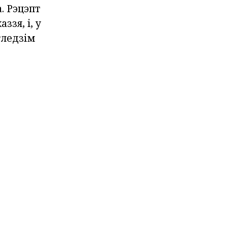
. Рэцэпт
зя, і, у
гледзім