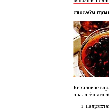
вянозная неда
спосабы пры
Кизиловое варэ
аналагічнага 
Падрыхтав