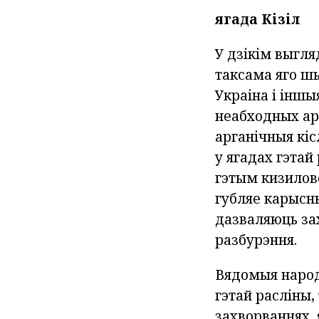
ягада Кізіл
У дзікім выгля
таксама яго шы
Украіна і іншы
неабходных арг
арганічныя кіс
у ягадах гэтай
гэтым кизилов
губляе карысны
дазваляюць за
разбурэння.
Вядомыя народ
гэтай расліны,
захворваннях, 