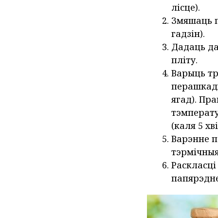
лісце).
Змяшаць п
гадзін).
Дадаць да
пліту.
Варыць тр
перашкадж
ягад). Пр
тэмперату
(каля 5 хв
Варэнне п
тэрмічныя
Раскласці
папярэдне