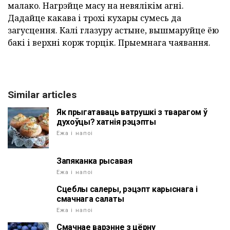
малако. Нагрэйце масу на невялікім агні.
Дадайце какава і трохі кухары сумесь да
загусцення. Калі глазуру астыне, вышмаруйце ёю
бакі і верхні корж торцік. Прыемнага чаявання.
Similar articles
Як прыгатаваць ватрушкі з тварагом ў
духоўцы? хатнія рэцэпты
Ежа і напоі
Запяканка рысавая
Ежа і напоі
Сцеблы салеры, рэцэпт карыснага і
смачнага салаты
Ежа і напоі
Смачнае варэнне з цёрну