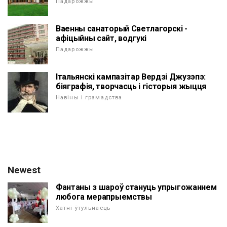
Падарожжы
Ваенны санаторый Светлагорскі -
афіцыйны сайт, водгукі
Падарожжы
Італьянскі кампазітар Вердзі Джузэпэ:
біяграфія, творчасць і гісторыя жыцця
Навіны і грамадства
Newest
Фантаны з шароў стануць упрыгожаннем
любога мерапрыемствы
Хатні ўтульнасць