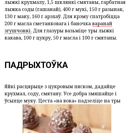
лыжкі крухмалу, 1,5 шклянкі смятаны, гарбатная
лыжка соды (гашанай), 400 г мукі, 150 г разынак,
130 г маку, 160 г арэхаў. Для крэму спатрэбіцца
200 г масла сметанковага і баночка
варанай
згушчонкі.
Для глазуры вазьміце тры лыжкі
какава, 100 г цукру, 50 г масла і 100 г смятаны.
ПАДРЫХТОЎКА
Яйкі расцярыце з цукровым пяском, дадайце
крухмал, соду, смятану. Усе добра змяшайце і
ўсыпце муку. Цеста «на вока» падзеліце на тры