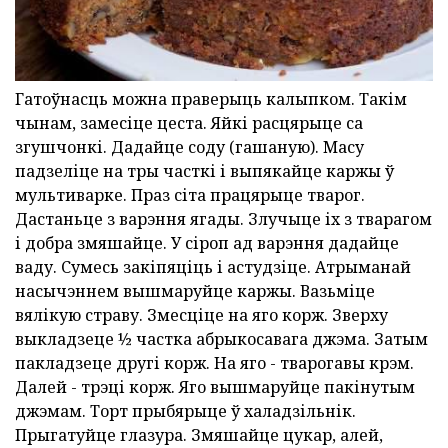
Гатоўнасць можна праверыць калыпком. Такім
чынам, замесіце цеста. Яйкі расцярыце са
згушчонкі. Дадайце соду (гашаную). Масу
падзеліце на тры часткі і выпякайце каржы ў
мультиварке. Праз сіта працярыце тварог.
Дастаньце з варэння ягады. Злучыце іх з тварагом
і добра змяшайце. У сіроп ад варэння дадайце
ваду. Сумесь закіпяціць і астудзіце. Атрыманай
насычэннем вышмаруйце каржы. Вазьміце
вялікую страву. Змесціце на яго корж. Зверху
выкладзеце ½ частка абрыкосавага джэма. Затым
пакладзеце другі корж. На яго - тварогавы крэм.
Далей - трэці корж. Яго вышмаруйце пакінутым
джэмам. Торт прыбярыце ў халадзільнік.
Прыгатуйце глазура. Змяшайце цукар, алей,