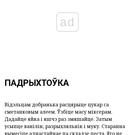
ad
ПАДРЫХТОЎКА
Відэльцам добранька расцярыце цукар са
сметанковым алеем. Ўзбіце масу міксерам.
Дадайце яйка і яшчэ раз змяшайце. Затым
усыпце ванілін, разрыхляльнік і муку. Старанна
вымесіце аднастайнае па складзе цеста. Яго не