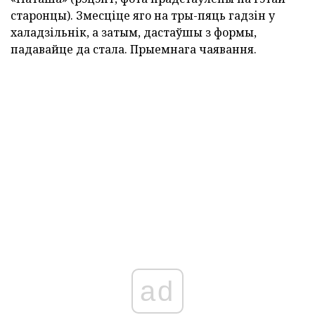
старонцы). Змесціце яго на тры-пяць гадзін у
халадзільнік, а затым, дастаўшы з формы,
падавайце да стала. Прыемнага чаявання.
ad