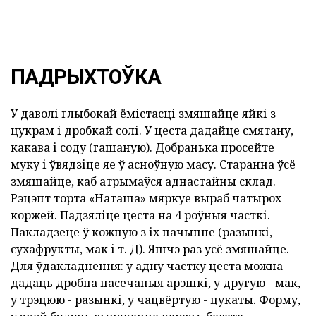
ПАДРЫХТОЎКА
У даволі глыбокай ёмістасці змяшайце яйкі з
цукрам і дробкай солі. У цеста дадайце смятану,
какава і соду (гашаную). Добранька просейте
муку і ўвядзіце яе ў асноўную масу. Старанна ўсё
змяшайце, каб атрымаўся аднастайны склад.
Рэцэпт торта «Наташа» мяркуе выраб чатырох
коржей. Падзяліце цеста на 4 роўныя часткі.
Пакладзеце ў кожную з іх начынне (разынкі,
сухафрукты, мак і т. Д). Яшчэ раз усё змяшайце.
Для ўдакладнення: у адну частку цеста можна
дадаць дробна пасечаныя арэшкі, у другую - мак,
у трэцюю - разынкі, у чацвёртую - цукаты. Форму,