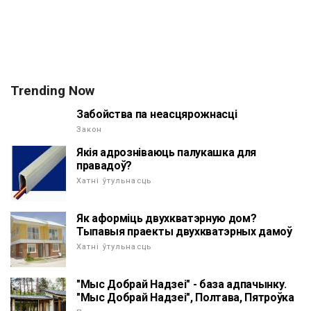
Trending Now
Забойства па неасцярожнасці
Закон
Якія адрозніваюць палукашка для
правадоў?
Хатні ўтульнасць
Як аформіць двухкватэрную дом?
Тыпавыя праекты двухкватэрных дамоў
Хатні ўтульнасць
"Мыс Добрай Надзеі" - база адпачынку.
"Мыс Добрай Надзеі", Полтава, Пятроўка