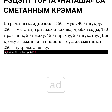
РЭЦЭПТ ТОРТА «НАТАША» СА
СМЕТАННЫМ КРЭМАМ
Інгрэдыенты: адно яйка, 150 г мукі, 400 г цукру,
250 г смятаны, тры лыжкі какава, дробка соды, 150
г разынак, 50 г маку, 150 г арэхаў, 50 г цукатаў. Для
крэму вазьміце два шклянкі тоўстай смятаны і
250 г цукровага пяску.
ad