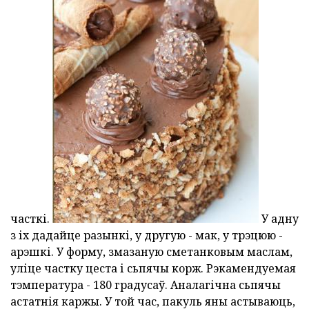
часткі.
У адну
з іх дадайце разынкі, у другую - мак, у трэцюю -
арэшкі. У форму, змазаную сметанковым маслам,
уліце частку цеста і сьпячы корж. Рэкамендуемая
тэмпература - 180 градусаў. Аналагічна сьпячы
астатнія каржы. У той час, пакуль яны астываюць,