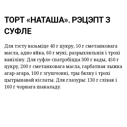
ТОРТ «НАТАША». РЭЦЭПТ З
СУФЛЕ
Для тэсту вазьміце 40 г цукру, 50 г сметанковага
масла, адно яйка, 60 г мукі, разрыхляльнік і трохі
ваніліну. Для суфле спатрэбіцца 300 г вады, 450 г
цукру, 200 г сметанковага масла, гарбатная лыжка
агар-агара, 100 г згушчонкі, тры бялку і трохі
цытрынавай кіслаты. Для глазуры: 130 г слівак і
160 г чорнага шакаладу.