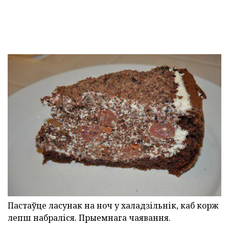
Пастаўце ласунак на ноч у халадзільнік, каб корж
лепш набраліся. Прыемнага чаявання.