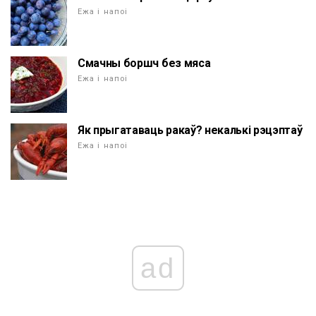
Ежа і напоі
Смачны боршч без мяса
Ежа і напоі
Як прыгатаваць ракаў? некалькі рэцэптаў
Ежа і напоі
ad