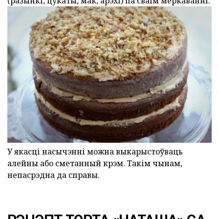
(разынкі, цукаты, мак, арэхі) па сваім меркаванні.
У якасці насычэнні можна выкарыстоўваць
алейны або сметанный крэм. Такім чынам,
непасрэдна да справы.