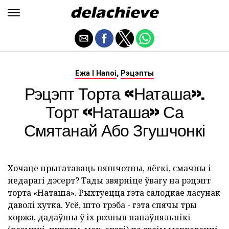
,
Ежа І Напоі
Рэцэпты
Рэцэпт Торта «Наташа».
Торт «Наташа» Са
Смятанай Або Згушчонкі
Хочаце прыгатаваць пяшчотны, лёгкі, смачны і
недарагі дэсерт? Тады звярніце ўвагу на рэцэпт
торта «Наташа». Рыхтуецца гэта салодкае ласунак
даволі хутка. Усё, што трэба - гэта спячы тры
коржа, дадаўшы ў іх розныя напаўняльнікі