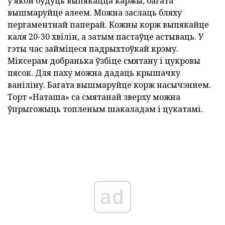
у якой будуць выпякацца каржы, багата
вышмаруйце алеем. Можна заслаць бляху
пергаментнай паперай. Кожны корж выпякайце
каля 20-30 хвілін, а затым пастаўце астываць. У
гэты час займіцеся падрыхтоўкай крэму.
Міксерам добранька ўзбіце смятану і цукровы
пясок. Для паху можна дадаць крышачку
ваніліну. Багата вышмаруйце корж насычэннем.
Торт «Наташа» са смятанай зверху можна
ўпрыгожыць топленым шакаладам і цукатамі.
ad