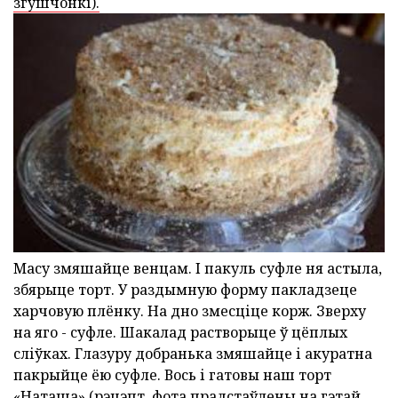
згушчонкі).
Масу змяшайце венцам. І пакуль суфле ня астыла,
збярыце торт. У раздымную форму пакладзеце
харчовую плёнку. На дно змесціце корж. Зверху
на яго - суфле. Шакалад растворыце ў цёплых
сліўках. Глазуру добранька змяшайце і акуратна
пакрыйце ёю суфле. Вось і гатовы наш торт
«Наташа» (рэцэпт, фота прадстаўлены на гэтай