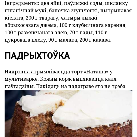
Інгрэдыенты: два яйкі, паўлыжкі соды, шклянку
пшанічнай мукі, баночка згушчонкі, цытрынавая
кіслата, 200 г тварагу, чатыры лыжкі
абрыкосавага джэма, 100 г клубнічнага варэння,
100 г размякчанага алею, 70 г вады, 110 г
цукровага пяску, 90 г малака, 200 г какава.
ПАДРЫХТОЎКА
Нядрэнна атрымліваецца торт «Наташа» у
мультиварке. Кожны корж выпякаецца каля
паўгадзіны. Пакідаць на падагрэве яго не трэба.