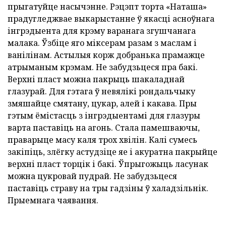
прыгатуйце насычэнне. Рэцэпт торта «Наташа»
прадугледжвае выкарыстанне ў якасці асноўнага
інгрэдыента для крэму варанага згушчанага
малака. Ўзбіце яго міксерам разам з маслам і
ванілінам. Астылыя корж добранька прамажце
атрыманым крэмам. Не забудзьцеся пра бакі.
Верхні пласт можна пакрыць шакаладнай
глазурай. Для гэтага ў невялікі рондальчыку
змяшайце смятану, цукар, алей і какава. Пры
гэтым ёмістасць з інгрэдыентамі для глазуры
варта паставіць на агонь. Стала памешваючы,
праварыце масу каля трох хвілін. Калі сумесь
закіпіць, злёгку астудзіце яе і акуратна пакрыйце
верхні пласт торцік і бакі. Ўпрыгожыць ласунак
можна цукровай пудрай. Не забудзьцеся
паставіць страву на тры гадзіны ў халадзільнік.
Прыемнага чаявання.