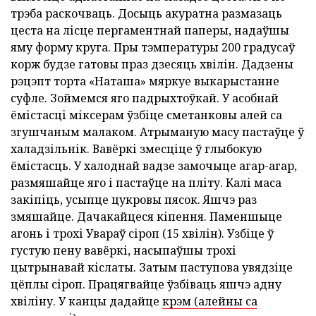
трэба раскочваць. Досыць акуратна размазаць
цеста на лісце пергаментнай паперы, надаўшы
яму форму круга. Пры тэмпературы 200 градусаў
корж будзе гатовы праз дзесяць хвілін. Дадзены
рэцэпт торта «Наташа» мяркуе выкарыстанне
суфле. Зоймемся яго падрыхтоўкай. У асобнай
ёмістасці міксерам ўзбіце сметанковы алей са
згушчаным малаком. Атрыманую масу пастаўце ў
халадзільнік. Вавёркі змесціце ў глыбокую
ёмістасць. У халоднай вадзе замочыце агар-агар,
размяшайце яго і пастаўце на пліту. Калі маса
закіпіць, усыпце цукровы пясок. Яшчэ раз
змяшайце. Дачакайцеся кіпення. Паменшыце
агонь і трохі Увараў сіроп (15 хвілін). Узбіце ў
густую пену вавёркі, насыпаўшы трохі
цытрынавай кіслаты. Затым паступова увядзіце
цёплы сіроп. Працягвайце ўзбіваць яшчэ адну
хвіліну. У канцы дадайце
крэм (алейны са