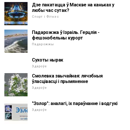
Дзе пакатацца ў Маскве на каньках у
любы час сутак?
Спорт і Фітнэс
Падарожжа ў Ізраіль. Герцлія -
фешэнэбельны курорт
Падарожжы
Сухоты нырак
Здароўе
Смолевка звычайная: лячэбныя
ўласцівасці і прымяненне
Здароўе
"Эзлор": аналагі, іх параўнанне і водгукі
Здароўе